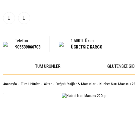
Telefon
1.500TL Üzeri
905539066703
ÜCRETSİZ KARGO
TÜM ÜRÜNLER
GLUTENSIZ GI
Anasayfa
Tüm Ürünler
Aktar
Değerli Yağlar & Macunlar
Kudret Narı Macunu 22