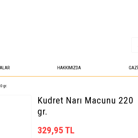
DALAR
HAKKIMIZDA
GAZ
0 gr.
Kudret Narı Macunu 220
gr.
329,95 TL