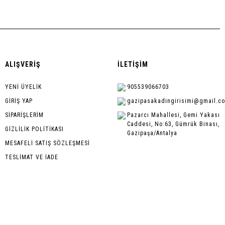
ALIŞVERİŞ
İLETİŞİM
YENİ ÜYELİK
905539066703
GİRİŞ YAP
gazipasakadingirisimi@gmail.c
SİPARİŞLERİM
Pazarcı Mahallesi, Gemi Yakası
Caddesi, No:63, Gümrük Binası,
GİZLİLİK POLİTİKASI
Gazipaşa/Antalya
MESAFELİ SATIŞ SÖZLEŞMESİ
TESLİMAT VE İADE